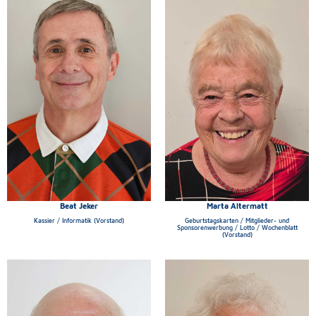
Beat Jeker
Marta Altermatt
Kassier / Informatik (Vorstand)
Geburtstagskarten / Mitglieder- und
Sponsorenwerbung / Lotto / Wochenblatt
(Vorstand)