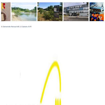
©️ Gemeinde Reinach/BL & Galerie AVR