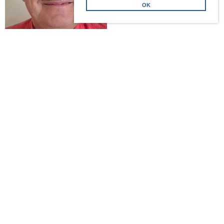
OK
Aldo Gentina
Ferienreise / Jassen (Vorstand)
Statuten
An dieser Stelle können Sie unsere
AVR Statuten aktuell
als Datei
lesen/herunterladen.